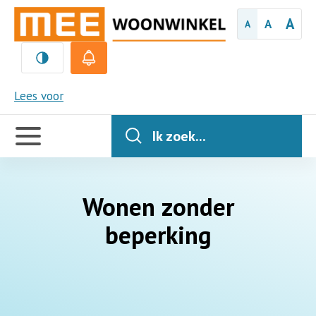
A
A
A
MEE
Lees voor
Handige
links
Ik zoek...
Wonen zonder
beperking