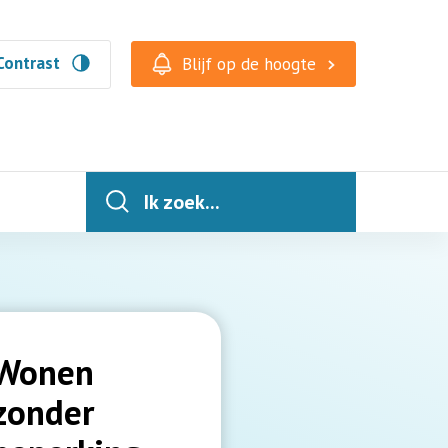
Contrast
Blijf op de hoogte
Ik zoek...
Wonen
zonder