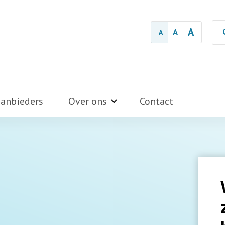
A
A
A
aanbieders
Over ons
Contact