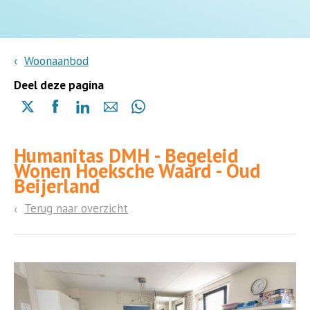
Woonaanbod
Deel deze pagina
Delen
Delen
Delen
Delen
Delen
via
via
via
via
via
X
Facebook
Linkedin
e-
Whatsapp
Humanitas DMH - Begeleid
(opent
(opent
(opent
mail
(opent
Wonen Hoeksche Waard - Oud
in
in
in
in
Beijerland
een
een
een
een
nieuwe
nieuwe
nieuwe
nieuwe
Terug naar overzicht
pagina)
pagina)
pagina)
pagina)