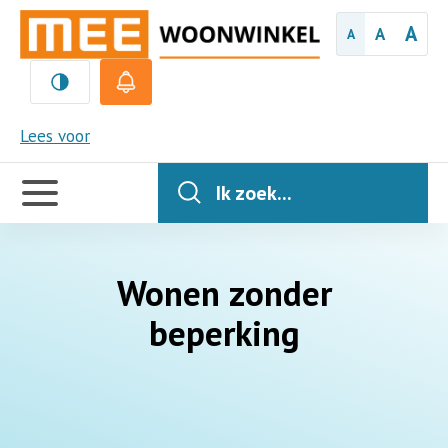
A
A
A
MEE
Lees voor
Handige
links
Ik zoek...
Wonen zonder
beperking