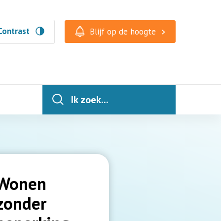
Contrast
Blijf op de hoogte
Ik zoek...
Wonen
zonder