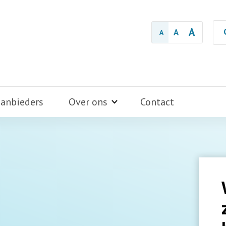
A
A
A
aanbieders
Over ons
Contact