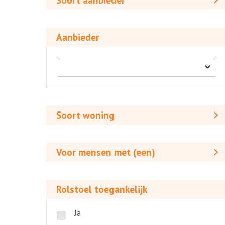
Soort aanbieder
Aanbieder
Aanbieder
Soort
woning
Soort woning
Voor
mensen
Voor mensen met (een)
met
(een)
Rolstoel
toegankelijk
Rolstoel toegankelijk
Ja