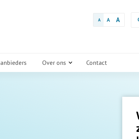
A
A
A
aanbieders
Over ons
Contact