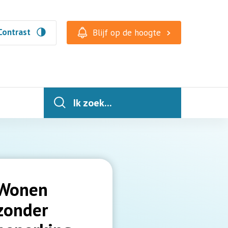
Contrast
Blijf op de hoogte
Ik zoek...
Wonen
zonder