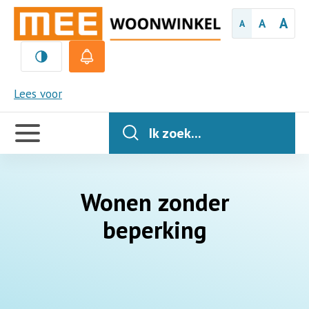
A
A
A
Woonaanbod
MEE
Lees voor
Logeren
Handige
links
Ik zoek...
Ambulante
(woon)
begeleiding
Wonen zonder
beperking
Behandellocaties
Ouderinitiatieven
Trainingshuis