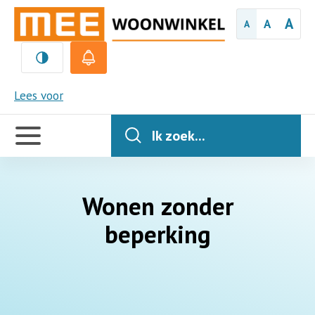
A
A
A
MEE
Lees voor
Handige
links
Ik zoek...
Wonen zonder
beperking