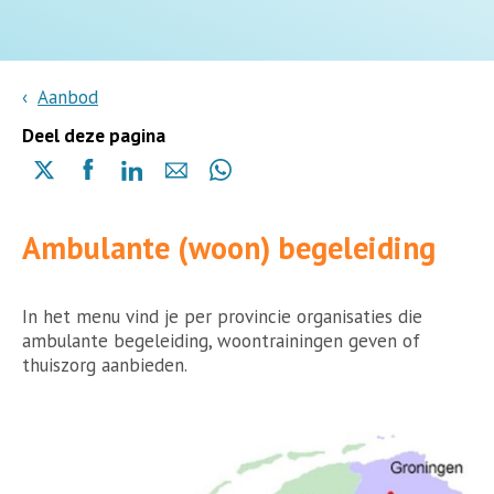
Aanbod
Deel deze pagina
Delen
Delen
Delen
Delen
Delen
via
via
via
via
via
X
Facebook
Linkedin
e-
Whatsapp
Ambulante (woon) begeleiding
(opent
(opent
(opent
mail
(opent
in
in
in
in
een
een
een
een
nieuwe
nieuwe
nieuwe
In het menu vind je per provincie organisaties die
nieuwe
pagina)
pagina)
pagina)
ambulante begeleiding, woontrainingen geven of
pagina)
thuiszorg aanbieden.