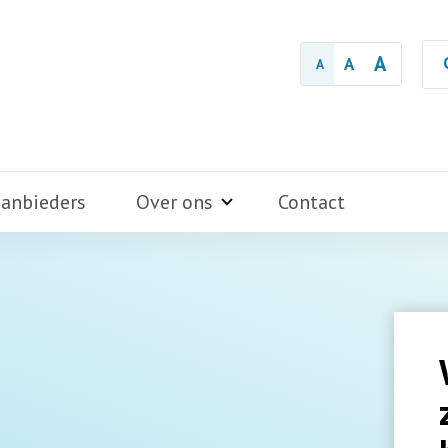
A
A
A
aanbieders
Over ons
Contact