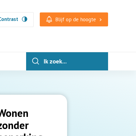
Contrast
Blijf op de hoogte
Ik zoek...
Wonen
zonder