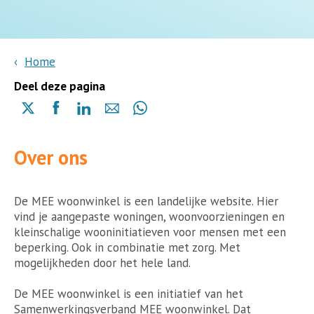
Home
Deel deze pagina
Delen
Delen
Delen
Delen
Delen
via
via
via
via
via
X
Facebook
Linkedin
e-
Whatsapp
Over ons
(opent
(opent
(opent
mail
(opent
in
in
in
in
een
een
een
een
nieuwe
nieuwe
nieuwe
De MEE woonwinkel is een landelijke website. Hier
nieuwe
pagina)
pagina)
pagina)
vind je aangepaste woningen, woonvoorzieningen en
pagina)
kleinschalige wooninitiatieven voor mensen met een
beperking. Ook in combinatie met zorg. Met
mogelijkheden door het hele land.
De MEE woonwinkel is een initiatief van het
Samenwerkingsverband MEE woonwinkel. Dat