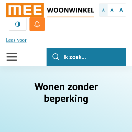
A
A
A
Woonaanbod
MEE
Lees voor
Logeren
Handige
links
Ik zoek...
Ambulante
(woon)
begeleiding
Wonen zonder
beperking
Behandellocaties
Ouderinitiatieven
Trainingshuis