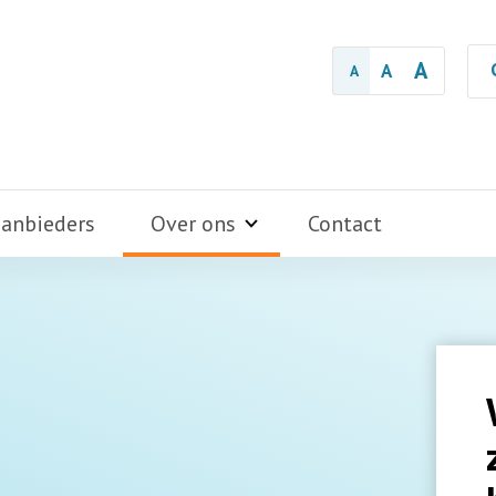
A
A
A
aanbieders
Over ons
Contact