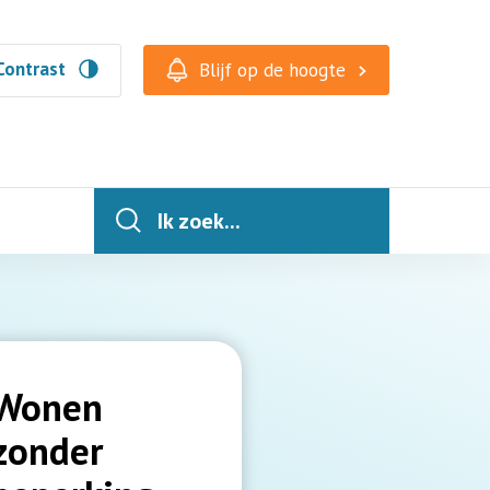
Contrast
Blijf op de hoogte
Ik zoek...
Wonen
zonder