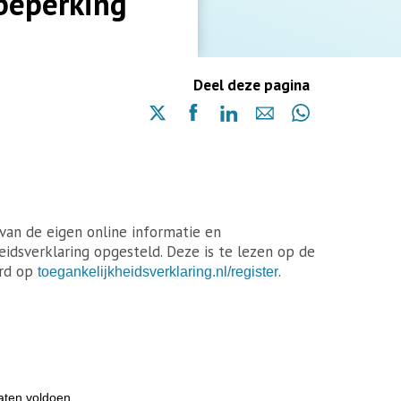
beperking
Deel deze pagina
Delen
Delen
Delen
Delen
Delen
via
via
via
via
via
X
Facebook
Linkedin
e-
Whatsapp
(opent
(opent
(opent
mail
(opent
in
in
in
in
een
een
een
een
nieuwe
nieuwe
nieuwe
an de eigen online informatie en
nieuwe
pagina)
pagina)
pagina)
eidsverklaring opgesteld. Deze is te lezen op de
pagina)
erd op
.
toegankelijkheidsverklaring.nl/register