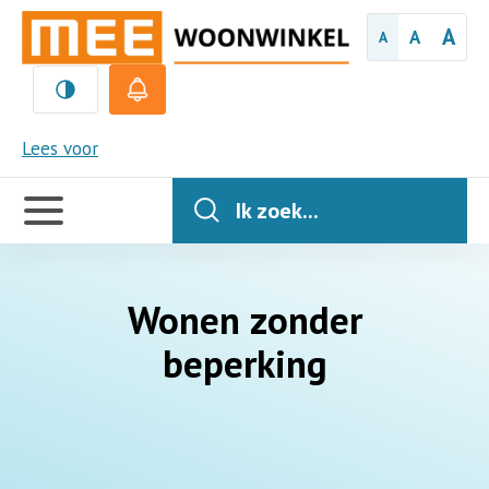
A
A
A
MEE
Lees voor
Handige
links
Ik zoek...
Wonen zonder
beperking