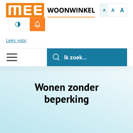
A
A
A
MEE
Lees voor
Handige
links
Ik zoek...
Wonen zonder
beperking