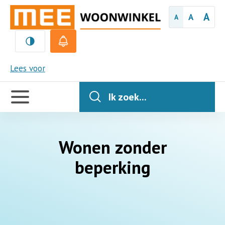
A
A
A
MEE
Lees voor
Handige
links
Ik zoek...
Wonen zonder
beperking