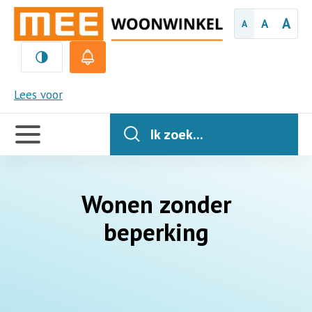
A
A
A
MEE
Lees voor
Handige
links
Ik zoek...
Wonen zonder
beperking