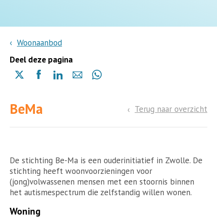
Woonaanbod
Deel deze pagina
Delen
Delen
Delen
Delen
Delen
via
via
via
via
via
X
Facebook
Linkedin
e-
Whatsapp
BeMa
(opent
(opent
(opent
mail
Terug naar overzicht
(opent
in
in
in
in
een
een
een
een
nieuwe
nieuwe
nieuwe
nieuwe
pagina)
pagina)
pagina)
pagina)
De stichting Be-Ma is een ouderinitiatief in Zwolle. De
stichting heeft woonvoorzieningen voor
(jong)volwassenen mensen met een stoornis binnen
het autismespectrum die zelfstandig willen wonen.
Woning