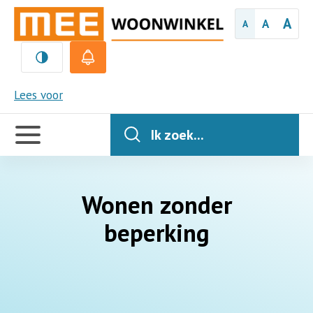
A
A
A
MEE
Lees voor
Handige
links
Ik zoek...
Wonen zonder
beperking