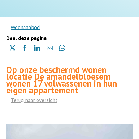
Woonaanbod
Deel deze pagina
Delen
Delen
Delen
Delen
Delen
via
via
via
via
via
X
Facebook
Linkedin
e-
Whatsapp
Op onze beschermd wonen
(opent
(opent
(opent
mail
(opent
locatie De amandelbloesem
in
in
in
in
wonen 17 volwassenen in hun
een
een
een
een
eigen appartement
nieuwe
nieuwe
nieuwe
nieuwe
pagina)
pagina)
pagina)
pagina)
Terug naar overzicht