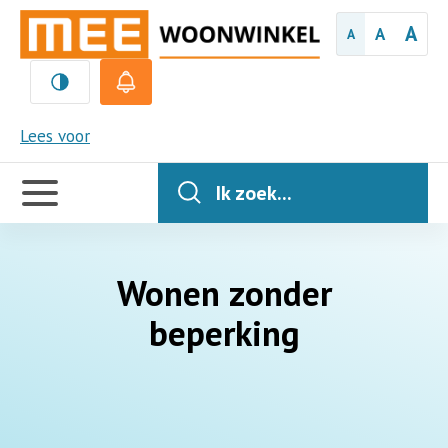
A
A
A
MEE
Lees voor
Handige
links
Ik zoek...
Wonen zonder
beperking