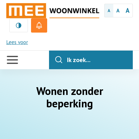
A
A
A
MEE
Lees voor
Handige
links
Ik zoek...
Wonen zonder
beperking