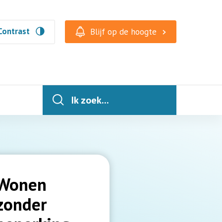
Contrast
Blijf op de hoogte
Ik zoek...
Wonen
zonder