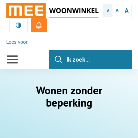
A
A
A
MEE
Lees voor
Handige
links
Ik zoek...
Wonen zonder
beperking