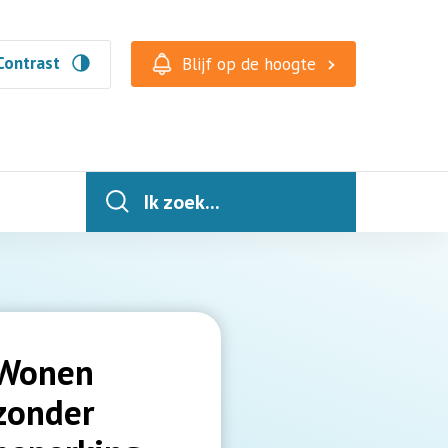
Contrast
Blijf op de hoogte
Ik zoek...
Wonen
zonder