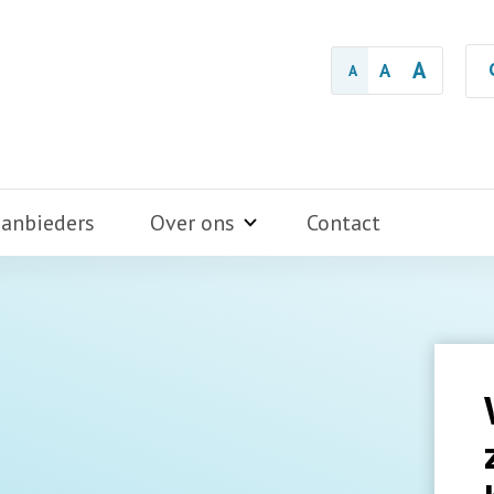
A
A
A
aanbieders
Over ons
Contact