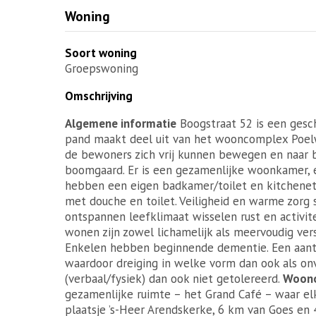
Woning
Soort woning
Groepswoning
Omschrijving
Algemene informatie
Boogstraat 52 is een gesc
pand maakt deel uit van het wooncomplex Poelwi
de bewoners zich vrij kunnen bewegen en naar b
boomgaard. Er is een gezamenlijke woonkamer, 
hebben een eigen badkamer/toilet en kitchenet
met douche en toilet. Veiligheid en warme zorg
ontspannen leefklimaat wisselen rust en activit
wonen zijn zowel lichamelijk als meervoudig ver
Enkelen hebben beginnende dementie. Een aanta
waardoor dreiging in welke vorm dan ook als on
(verbaal/fysiek) dan ook niet getolereerd.
Woon
gezamenlijke ruimte – het Grand Café – waar elk
plaatsje ’s-Heer Arendskerke, 6 km van Goes en 