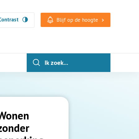
Contrast
Blijf op de hoogte
Ik zoek...
Wonen
zonder