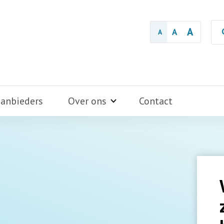
A
A
A
aanbieders
Over ons
Contact