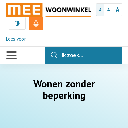
A
A
A
MEE
Lees voor
Handige
links
Ik zoek...
Wonen zonder
beperking