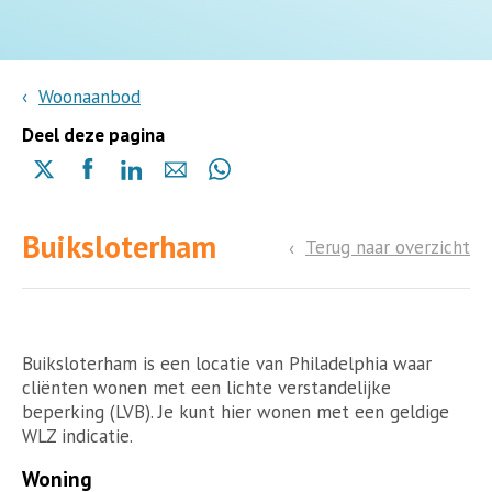
Woonaanbod
Deel deze pagina
Delen
Delen
Delen
Delen
Delen
via
via
via
via
via
X
Facebook
Linkedin
e-
Whatsapp
Buiksloterham
(opent
(opent
(opent
mail
Terug naar overzicht
(opent
in
in
in
in
een
een
een
een
nieuwe
nieuwe
nieuwe
nieuwe
pagina)
pagina)
pagina)
pagina)
Buiksloterham is een locatie van Philadelphia waar
cliënten wonen met een lichte verstandelijke
beperking (LVB). Je kunt hier wonen met een geldige
WLZ indicatie.
Woning