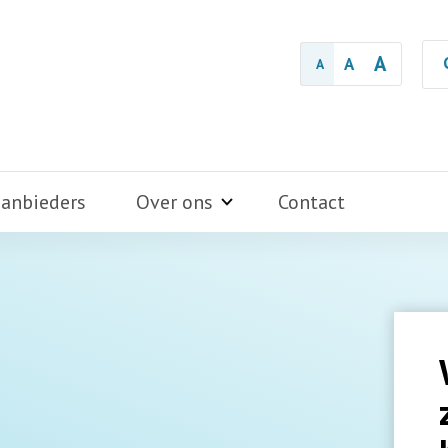
A
A
A
aanbieders
Over ons
Contact