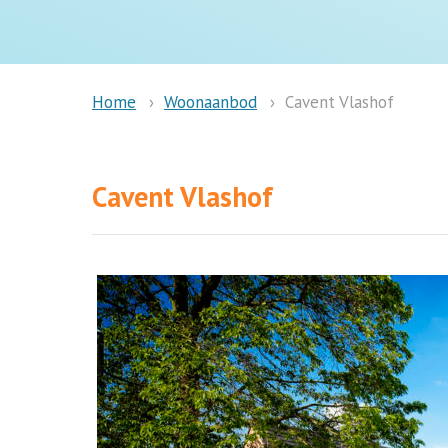
Woonaanbod
Cavent Vlashof
Home
Cavent Vlashof