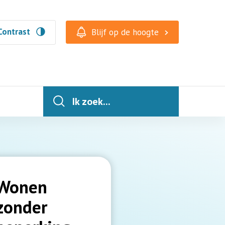
Contrast
Blijf op de hoogte
Ik zoek...
Wonen
zonder