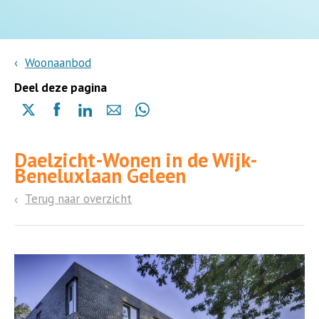
Woonaanbod
Deel deze pagina
Delen
Delen
Delen
Delen
Delen
via
via
via
via
via
X
Facebook
Linkedin
e-
Whatsapp
Daelzicht-Wonen in de Wijk-
(opent
(opent
(opent
mail
(opent
Beneluxlaan Geleen
in
in
in
in
een
een
een
een
Terug naar overzicht
nieuwe
nieuwe
nieuwe
nieuwe
pagina)
pagina)
pagina)
pagina)