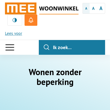
A
A
A
MEE
Lees voor
Handige
links
Ik zoek...
Wonen zonder
beperking