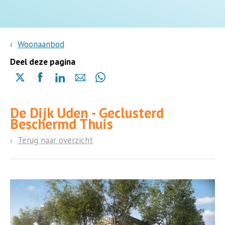
Woonaanbod
Deel deze pagina
Delen
Delen
Delen
Delen
Delen
via
via
via
via
via
X
Facebook
Linkedin
e-
Whatsapp
De Dijk Uden - Geclusterd
(opent
(opent
(opent
mail
(opent
Beschermd Thuis
in
in
in
in
een
een
een
een
Terug naar overzicht
nieuwe
nieuwe
nieuwe
nieuwe
pagina)
pagina)
pagina)
pagina)