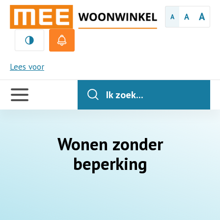
A
A
A
MEE
Lees voor
Handige
links
Ik zoek...
Wonen zonder
beperking