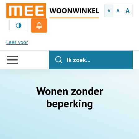
A
A
A
MEE
Lees voor
Handige
links
Ik zoek...
Wonen zonder
beperking