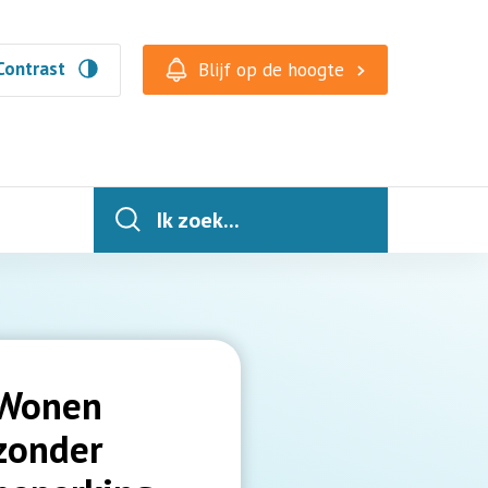
Contrast
Blijf op de hoogte
Ik zoek...
Wonen
zonder