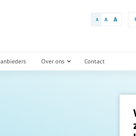
A
A
A
aanbieders
Over ons
Contact