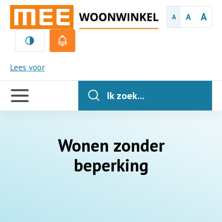
A
A
A
MEE
Lees voor
Handige
links
Ik zoek...
Wonen zonder
beperking