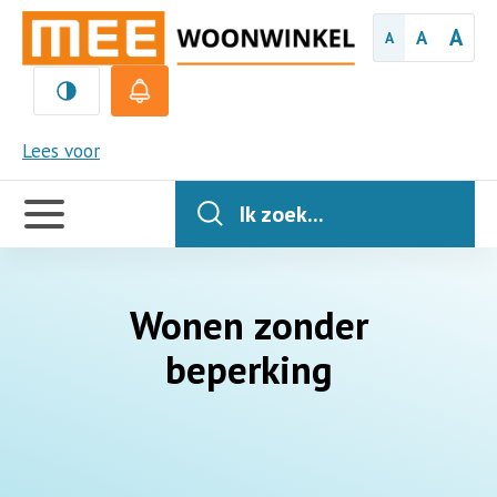
A
A
A
MEE
Lees voor
Handige
links
Ik zoek...
Wonen zonder
beperking