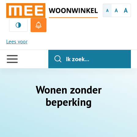
A
A
A
MEE
Lees voor
Handige
links
Ik zoek...
Wonen zonder
beperking