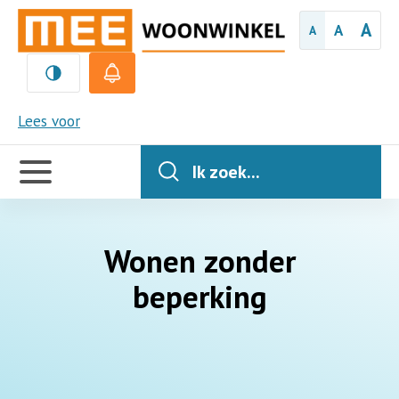
A
A
A
MEE
Lees voor
Handige
links
Ik zoek...
Wonen zonder
beperking