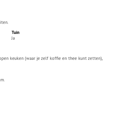
iten.
Tuin
Ja
en keuken (waar je zelf koffie en thee kunt zetten),
am.