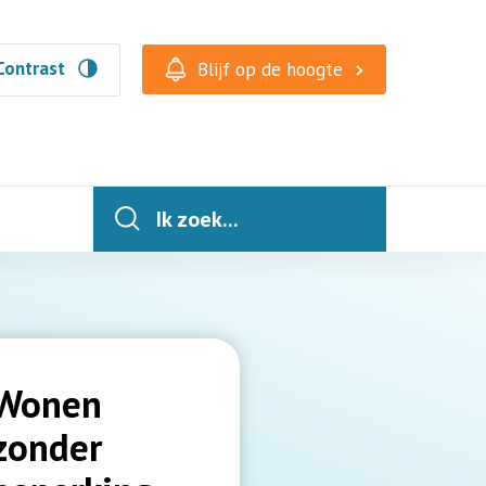
Contrast
Blijf op de hoogte
Ik zoek...
Wonen
zonder