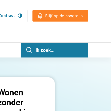
Contrast
Blijf op de hoogte
Ik zoek...
Wonen
zonder