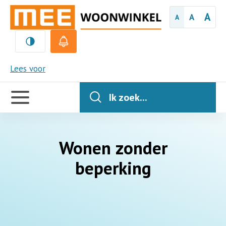
A
A
A
MEE
Lees voor
Handige
links
Ik zoek...
Wonen zonder
beperking