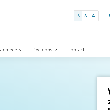
A
A
A
aanbieders
Over ons
Contact