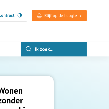
Contrast
Blijf op de hoogte
Ik zoek...
Wonen
zonder