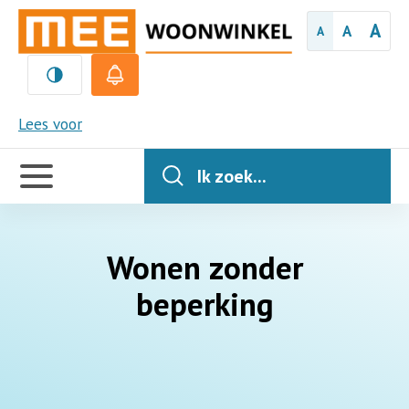
A
A
A
MEE
Lees voor
Handige
links
Ik zoek...
Wonen zonder
beperking