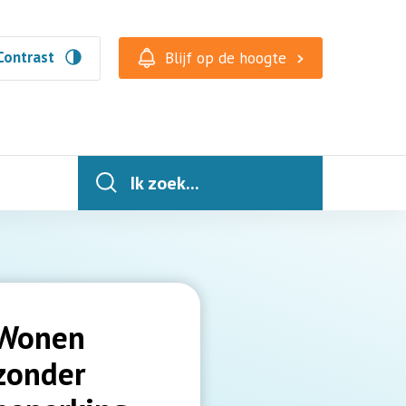
Contrast
Blijf op de hoogte
Ik zoek...
Wonen
zonder