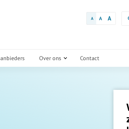
A
A
A
aanbieders
Over ons
Contact