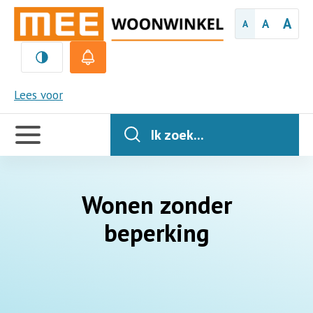
A
A
A
MEE
Lees voor
Handige
links
Ik zoek...
Wonen zonder
beperking