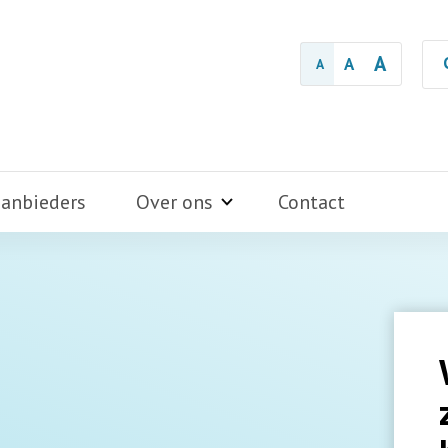
A
A
A
aanbieders
Over ons
Contact