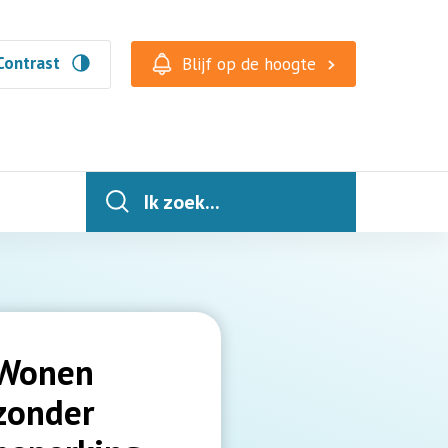
Contrast
Blijf op de hoogte
Ik zoek...
Wonen
zonder