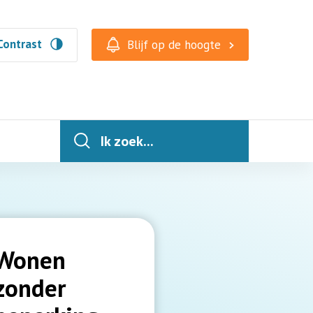
Contrast
Blijf op de hoogte
Ik zoek...
Wonen
zonder