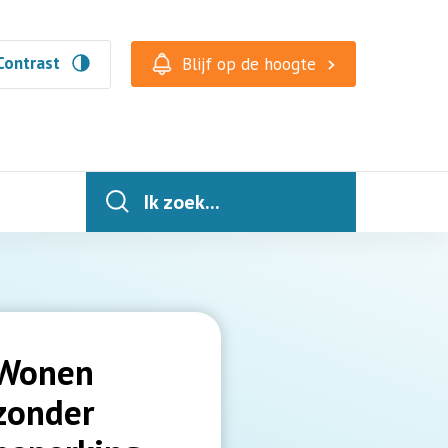
Contrast
Blijf op de hoogte
Ik zoek...
Wonen
zonder