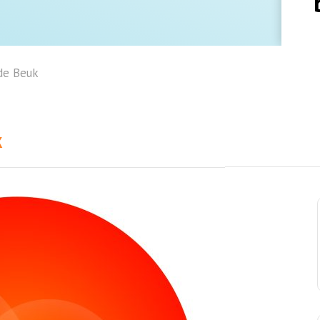
de Beuk
k