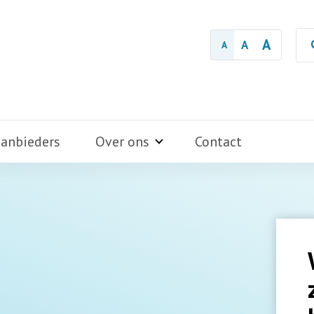
A
A
A
aanbieders
Over ons
Contact