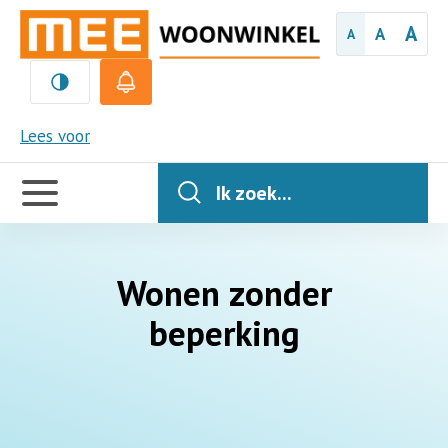
A
A
A
MEE
Lees voor
Handige
links
Ik zoek...
Wonen zonder
beperking