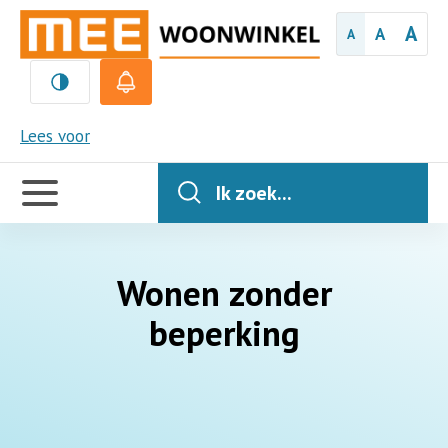
A
A
A
MEE
Lees voor
Handige
links
Ik zoek...
Wonen zonder
beperking