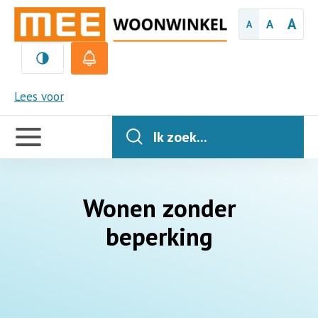
A
A
A
MEE
Lees voor
Handige
links
Ik zoek...
Wonen zonder
beperking