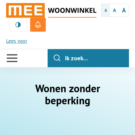
A
A
A
MEE
Lees voor
Handige
links
Ik zoek...
Wonen zonder
beperking