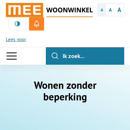
A
A
A
MEE
Lees voor
Handige
links
Ik zoek...
Wonen zonder
beperking