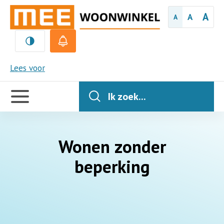
A
A
A
MEE
Lees voor
Handige
links
Ik zoek...
Wonen zonder
beperking