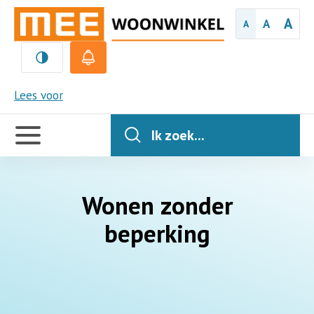
A
A
A
MEE
Lees voor
Handige
links
Ik zoek...
Wonen zonder
beperking