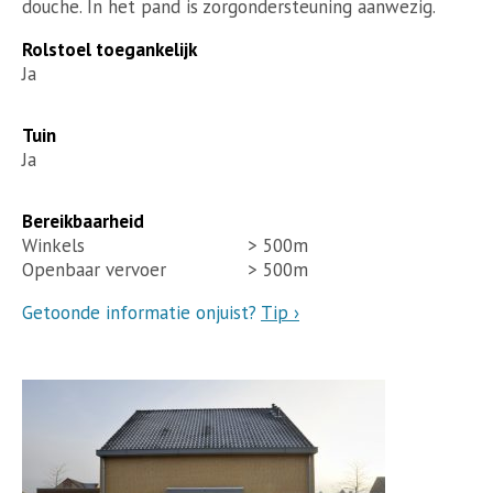
douche. In het pand is zorgondersteuning aanwezig.
Rolstoel toegankelijk
Ja
Tuin
Ja
Bereikbaarheid
Winkels
> 500m
Openbaar vervoer
> 500m
Getoonde informatie onjuist?
Tip ›