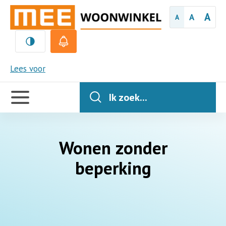
A
A
A
MEE
Lees voor
Handige
links
Ik zoek...
Wonen zonder
beperking