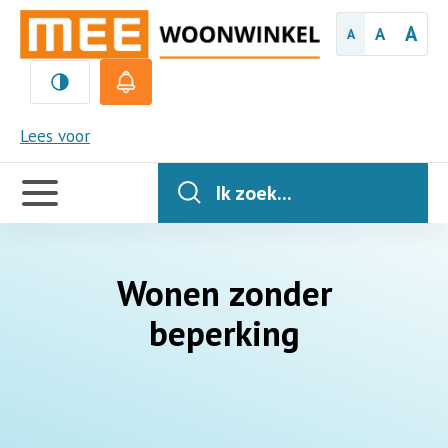
A
A
A
MEE
Lees voor
Handige
links
Ik zoek...
Wonen zonder
beperking